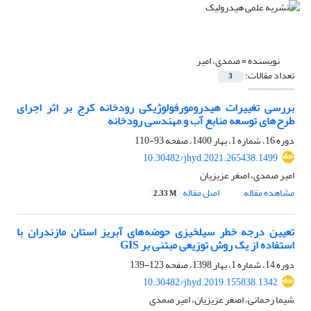
نویسنده =
صمدی، امیر
تعداد مقالات:
3
بررسی تغییرات هیدرومورفولوژیکی رودخانه کرج بر اثر اجرای
طرح‌های توسعه منابع آب و مهندسی رودخانه
دوره 16، شماره 1، بهار 1400، صفحه
93-110
10.30482/jhyd.2021.265438.1499
امیر صمدی، اصغر عزیزیان
مشاهده مقاله
اصل مقاله
2.33 M
تعیین درجه خطر سیلخیزی حوضه‌های آبریز استان مازندران با
استفاده از یک روش توزیعی مبتنی بر GIS
دوره 14، شماره 1، بهار 1398، صفحه
123-139
10.30482/jhyd.2019.155838.1342
شیما رحمانی، اصغر عزیزیان، امیر صمدی