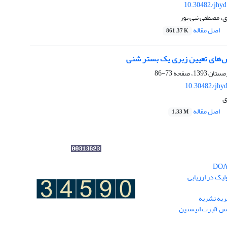
10.30482/jhyd
 مصطفی نبی پور
اصل مقاله
861.37 K
وش‌های تعیین زبری یک بستر شنی
73-86
10.30482/jhyd
ی
اصل مقاله
1.33 M
یک در ارزیابی
یه نشریه
نس آلبرت انیشتین