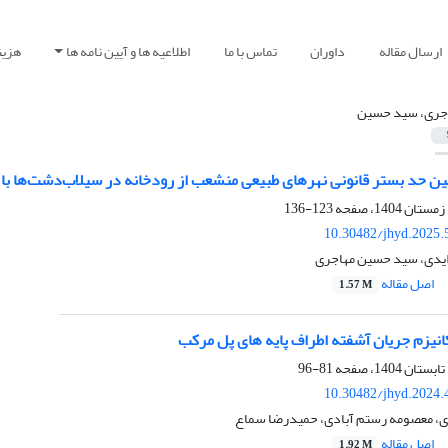
ارسال مقاله
داوران
تماس با ما
اطلاعیه ها و آیین نامه ها
هزین
جری، سید حسین
ین حد بستر قانونی نهرهای طبیعی منشعب از رودخانه در سیلاب‌دشت‌ها با
123-136
10.30482/jhyd.2025.
ایدی، سید حسین مهاجری
اصل مقاله
1.57 M
نیزم جریان آشفته اطراف پایه های پل مرکب
81-96
10.30482/jhyd.2024.
، معصومه رستم آبادی، حمیدرضا سماع
اصل مقاله
1.92 M