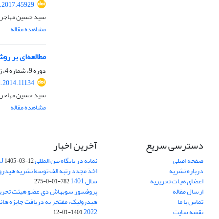
.2017.45929
سید حسین مهاجری،
مشاهده مقاله
مطالعه‌ای بر ر
دوره 9، شماره 4، زمستان 1393، صفحه
.2014.11134
سید حسین مهاجر
مشاهده مقاله
دسترسی سریع
آخرین اخبار
صفحه اصلی
نمایه در پایگاه بین المللی DOAJ
1405-03-12
درباره نشریه
اخذ مجدد رتبه الف توسط نشریه هیدرول
اعضای هیات تحریریه
سال 1401
782-01-0-275
ارسال مقاله
پروفسور سوبهاش دی عضو هیئت تحریر
تماس با ما
هیدرولیک، مفتخر به دریافت جایزه ها
نقشه سایت
2022
1401-01-12