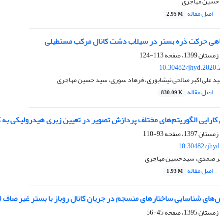
 حسین مهاجری
اصل مقاله
2.95 M
اهی حرکت ذره بستر در سیلاب دشت کانال مرکب مستطیلی
113-124
10.30482/jhyd.2020.
ید علی اکبر صالحی نیشابوری، فرهاد سوری، سید حسین مهاجری
اصل مقاله
830.09 K
کارایی الگوریتم‌های مختلف پردازش تصویر در تعیین زبری هیدرولیکی به 
93-110
10.30482/jhyd
یر صمدی، سیدحسین مهاجری
اصل مقاله
1.93 M
ش‌های شناسایی ساختارهای منسجم در جریان کانال روباز با بستر غیر صاف (ن
45-56