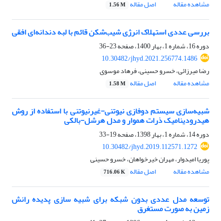
مشاهده مقاله
اصل مقاله
1.56 M
بررسی عددی استهلاک انرژی شیب‌شکن قائم با لبه‌ دندانه‌ای افقی
دوره 16، شماره 1، بهار 1400، صفحه
23-36
10.30482/jhyd.2021.256774.1486
رضا میرزائی، خسرو حسینی، فرهاد موسوی
مشاهده مقاله
اصل مقاله
1.58 M
شبیه‌سازی سیستم دوفازی نیوتنی-غیرنیوتنی با استفاده از روش
هیدرودینامیک ذرات هموار و مدل هرشل-بالکی
دوره 14، شماره 1، بهار 1398، صفحه
19-33
10.30482/jhyd.2019.112571.1272
پوریا امیدوار، مهران خیرخواهان، خسرو حسینی
مشاهده مقاله
اصل مقاله
716.06 K
توسعه مدل عددی بدون شبکه برای شبیه‏ سازی پدیده رانش
زمین به صورت مستغرق