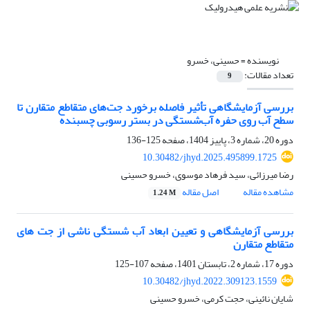
نویسنده =
حسینی، خسرو
تعداد مقالات:
9
بررسی آزمایشگاهی تأثیر فاصله برخورد جت‌های متقاطع متقارن تا
سطح آب روی حفره آب‌شستگی در بستر رسوبی چسبنده
دوره 20، شماره 3، پاییز 1404، صفحه
125-136
10.30482/jhyd.2025.495899.1725
رضا میرزائی، سید فرهاد موسوی، خسرو حسینی
مشاهده مقاله
اصل مقاله
1.24 M
بررسی آزمایشگاهی و تعیین ابعاد آب شستگی ناشی از جت های
متقاطع متقارن
دوره 17، شماره 2، تابستان 1401، صفحه
107-125
10.30482/jhyd.2022.309123.1559
شایان نائینی، حجت کرمی، خسرو حسینی