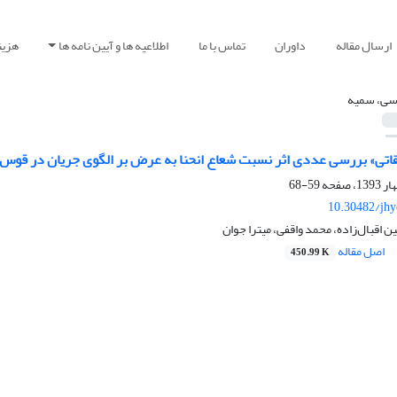
ارسال مقاله
داوران
تماس با ما
اطلاعیه ها و آیین نامه ها
هزین
اسی، سمیه
تی» بررسی عددی اثر نسبت شعاع انحنا به عرض بر الگوی جریان در قوس 90 درجه
59-68
10.30482/jhy
 اقبال‌زاده، محمد واقفی، میترا جوان
اصل مقاله
450.99 K