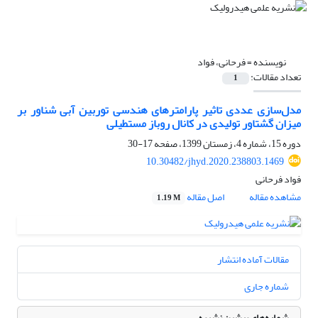
نویسنده =
فرحانی، فواد
تعداد مقالات:
1
مدل‌سازی عددی تاثیر پارامترهای هندسی توربین آبی شناور بر
میزان گشتاور تولیدی در کانال روباز مستطیلی
دوره 15، شماره 4، زمستان 1399، صفحه
17-30
10.30482/jhyd.2020.238803.1469
فواد فرحانی
مشاهده مقاله
اصل مقاله
1.19 M
مقالات آماده انتشار
شماره جاری
شماره‌های پیشین نشریه