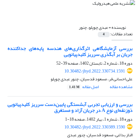
نویسنده =
عبدی چوپلو، چنور
تعداد مقالات:
4
بررسی آزمایشگاهی اثرگذاری‌های هندسه پایه‌های جداکننده
جریان بر آبگذری سرریز کلیدپیانویی
دوره 18، شماره 2، تابستان 1402، صفحه
39-52
10.30482/jhyd.2022.330734.1591
علی احسانی فر، مسعود قدسیان، چنور عبدی چوپلو
مشاهده مقاله
اصل مقاله
1.41 M
بررسی و ارزیابی تجربی آبشستگی پایین‌دست سرریز کلیدپیانویی
ذوزنقه‌ای نوع A در جریان آزاد و مستغرق
دوره 18، شماره 1، بهار 1402، صفحه
18-1
10.30482/jhyd.2022.330389.1590
الناز بداغی، مسعود قدسیان، چنور عبدی