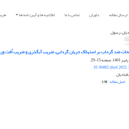
ارسال مقاله
داوران
تماس با ما
اطلاعیه ها و آیین نامه ها
هزین
دیان، رسول
حات ضد گرداب بر استهلاک جریان گردابی، ضریب آبگذری و ضریب اُفت ورودی
15-29
10.30482/jhyd.2022.
قبادیان
اصل مقاله
1 M