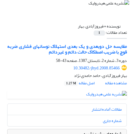
نویسنده =
فیروزآبادی، بهار
تعداد مقالات:
1
مقایسه حل دوبعدی و یک بعدی استهلاک نوسانهای فشاری ضربه
قوچ با ضریب اصطکاک حالت دائم و غیردائم
دوره 3، شماره 2، تابستان 1387، صفحه
43-58
10.30482/jhyd.2008.85466
بهار فیروزآبادی، حامد حامدی نژاد
مشاهده مقاله
اصل مقاله
1.27 M
مقالات آماده انتشار
شماره جاری
شماره‌های پیشین نشریه