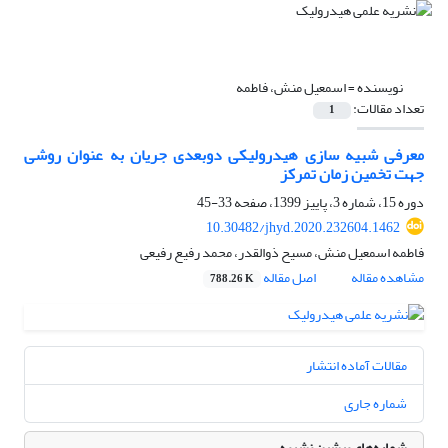
نویسنده =
اسمعیل منش، فاطمه
تعداد مقالات:
1
معرفی شبیه سازی هیدرولیکی دوبعدی جریان به عنوان روشی
جهت تخمین زمان تمرکز
دوره 15، شماره 3، پاییز 1399، صفحه
33-45
10.30482/jhyd.2020.232604.1462
فاطمه اسمعیل منش، مسیح ذوالقدر، محمد رفیع رفیعی
مشاهده مقاله
اصل مقاله
788.26 K
مقالات آماده انتشار
شماره جاری
شماره‌های پیشین نشریه