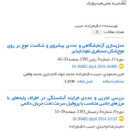
نویسنده =
حکیم زاده، حبیب
تعداد مقالات:
5
مدل‌سازی آزمایشگاهی و عددی پیشروی و شکست موج بر روی
موج‌شکن مستغرق نفوذناپذیر
دوره 11، شماره 3، پاییز 1395، صفحه
33-45
10.30482/jhyd.2016.44480
امین محمودی، حبیب حکیم زاده، محمد جواد کتابداری، محمد واقفی
مشاهده مقاله
اصل مقاله
1.23 M
بررسی تجربی و عددی فرایند آبشستگی در اطراف پایه‌های با
مرزهای جانبی متناسب با پروفیل سرعت تحت جریان دائمی
دوره 9، شماره 4، زمستان 1393، صفحه
39-53
10.30482/jhyd.2014.11132
حمیدرضا توحیدی، حبیب حکیم زاده