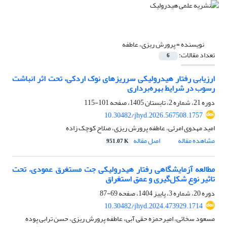
نویسنده =
پرورش ریزی، عاطفه
تعداد مقالات:
6
ارزیابی رفتار هیدرولیکی سرریزهای نوک اردکی، تحت اثر انباشت
رسوب در شرایط بهره‌برداری
دوره 21، شماره 2، تابستان 1405، صفحه
101-115
10.30482/jhyd.2026.567508.1757
امید مهدوی امرئی، عاطفه پرورش ریزی، صلاح کوچک زاده
مشاهده مقاله
اصل مقاله
951.07 K
مطالعه آزمایشگاهی رفتار هیدرولیکی جت‌ مستغرق عمودی، تحت
تاثیر نوع شکل‌گیری و عمق استغراق
دوره 20، شماره 3، پاییز 1404، صفحه
69-87
10.30482/jhyd.2024.473929.1714
مسعود سخائی، امیرحمزه حقی آبی، عاطفه پرورش ریزی، حسن ترابی پوده