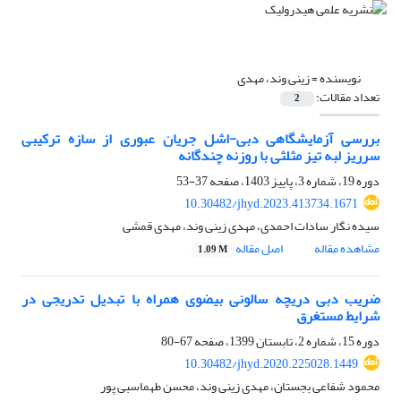
نویسنده =
زینی وند، مهدی
تعداد مقالات:
2
بررسی آزمایشگاهی دبی-اشل جریان عبوری از سازه ترکیبی
سرریز لبه تیز مثلثی با روزنه چندگانه
دوره 19، شماره 3، پاییز 1403، صفحه
37-53
10.30482/jhyd.2023.413734.1671
سیده نگار سادات احمدی، مهدی زینی وند، مهدی قمشی
مشاهده مقاله
اصل مقاله
1.09 M
ضریب دبی دریچه سالونی بیضوی همراه با تبدیل تدریجی در
شرایط مستغرق
دوره 15، شماره 2، تابستان 1399، صفحه
67-80
10.30482/jhyd.2020.225028.1449
محمود شفاعی بجستان، مهدی زینی وند، محسن طهماسبی پور