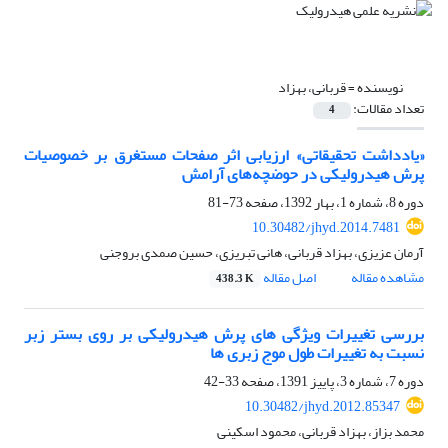
نویسنده =
قربانی، بهزاد
تعداد مقالات:
4
«یادداشت تحقیقاتی» ارزیابی اثر صفحات مستغرق بر خصوصیات
پرش هیدرولیکی در حوضچه‌های آرامش
دوره 8، شماره 1، بهار 1392، صفحه
73-81
10.30482/jhyd.2014.7481
آرمان عزیزی، بهزاد قربانی، هانی تبریزی، حسین صمدی بروجنی
مشاهده مقاله
اصل مقاله
438.3 K
بررسی تغییرات ویژگی های پرش هیدرولیکی بر روی بستر زبر
نسبت به تغییرات طول موج زبری ها
دوره 7، شماره 3، پاییز 1391، صفحه
33-42
10.30482/jhyd.2012.85347
محمد بزاز، بهزاد قربانی، محمود اسکینی