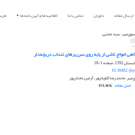
ارسال مقاله
داوران
تماس با ما
اطلاعیه ها و آیین نامه ها
هزین
وی‌مهر، سید مجتبی
هی امواج ناشی از پایه روی سرریزهای تنداب دریچه‌دار
1-18
10.30482/jhy
هر، محمدرضا کاویانپور، آرمین مختارپور
اصل مقاله
974.48 K