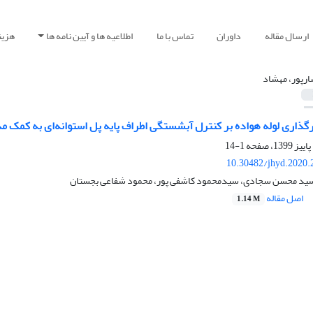
ارسال مقاله
داوران
تماس با ما
اطلاعیه ها و آیین نامه ها
هزین
ارپور، مهشاد
رگذاری لوله هواده بر کنترل آبشستگی اطراف پایه پل استوانه‌ای به کمک 
1-14
10.30482/jhyd.2020.
 سید محسن سجادی، سیدمحمود کاشفی پور، محمود شفاعی بجستان
اصل مقاله
1.14 M