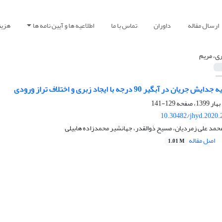
ارسال مقاله
داوران
تماس با ما
اطلاعیه ها و آیین نامه ها
هزین
ری، مریم
ر آبگیر 90 درجه با ایجاد زبری و اختلاف تراز ورودی
129-141
10.30482/jhyd.2020.
حمد علی زمردیان، مسیح ذوالقدر، جهانشیر محمدزاده هابیلی
اصل مقاله
1.01 M