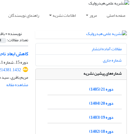
صفحه اصلی
مرور
اطلاعات نشریه
راهنمای نویسندگان
نویسنده =
باق
تعداد مقالات:
1
مقالات آماده انتشار
کاهش ابعاد ناحیه جدایش جریان د
شماره جاری
دوره 15، شماره 1، بهار 1399، صفحه
214381.1432
شماره‌های پیشین نشریه
مریم باقری، سید م
مشاهده مقاله
دوره 21 (1405)
دوره 20 (1404)
دوره 19 (1403)
دوره 18 (1402)