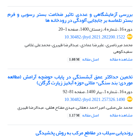
بررسی آزمایشگاهی و عددی تاثیر ضخامت بستر رسوبی و فرم
بستر تلماسه بر جابجایی آلودگی در رودخانه ها
دوره 16، شماره 4، زمستان 1400، صفحه
1-20
10.30482/jhyd.2021.282200.1522
محمد میرناصری، علیرضا عمادی، عبدالرضا ظهیری، محمدعلی غلامی
سفیدکوهی
مشاهده مقاله
اصل مقاله
1.08 M
تخمین حداکثر عمق آبشستگی در پایاب حوضچه آرامش (مطالعه
موردی: بند سنگی- ملاتی حوزه آبخیز زیارت گرگان)
دوره 16، شماره 1، بهار 1400، صفحه
81-92
10.30482/jhyd.2021.257326.1490
محمد علی صلبی، امیر احمد دهقانی، مهدی مفتاح هلقی، عبدالرضا ظهیری
مشاهده مقاله
اصل مقاله
1.17 M
روندیابی سیلاب در مقاطع مرکب به روش پخشیدگی