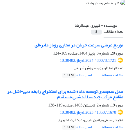
نویسنده =
ظهیری، عبدالرضا
تعداد مقالات:
5
توزیع عرضی سرعت جریان در مجاری روباز دایره‌ای
دوره 20، شماره 3، پاییز 1404، صفحه
109-124
10.30482/jhyd.2024.480078.1721
عبدالرضا ظهیری، سروش شریفی
مشاهده مقاله
اصل مقاله
1.31 M
مدل‌ سه‌بعدی توسعه داده شده برای استخراج رابطه دبی-اشل در
مقاطع مرکب چندسیلابدشتی مستقیم
دوره 19، شماره 2، تابستان 1403، صفحه
119-138
10.30482/jhyd.2023.413507.1670
مجید رستمی، رامین امینی، عبدالرضا ظهیری
مشاهده مقاله
اصل مقاله
1.61 M