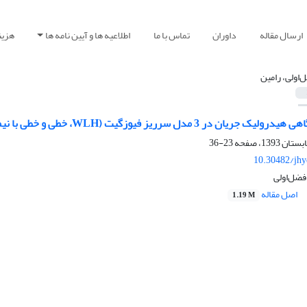
ارسال مقاله
داوران
تماس با ما
اطلاعیه ها و آیین نامه ها
هزین
‌اولی، رامین
 سرریز فیوزگیت (WLH، خطی و خطی با نیمرخ مایل) با افزایش شیب کانال
23-36
10.30482/jhy
فضل‌اولی
اصل مقاله
1.19 M