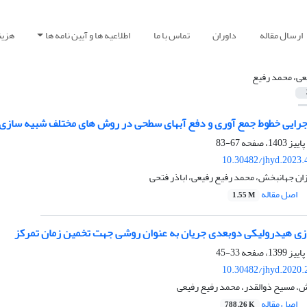
ارسال مقاله
داوران
تماس با ما
اطلاعیه ها و آیین نامه ها
هزین
عی، محمد رفیع
جرایی خطوط جمع آوری و دفع آبهای سطحی در روش های مختلف شبیه سازی 
67-83
10.30482/jhyd.2023.
ان جهانبخش، محمد رفیع رفیعی، اباذر فتحی
اصل مقاله
1.55 M
ی هیدرولیکی دوبعدی جریان به عنوان روشی جهت تخمین زمان تمرکز
33-45
10.30482/jhyd.2020.
، مسیح ذوالقدر، محمد رفیع رفیعی
اصل مقاله
788.26 K