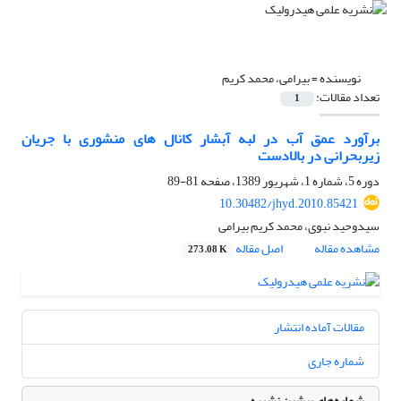
نویسنده =
بیرامی، محمد کریم
تعداد مقالات:
1
برآورد عمق آب در لبه آبشار کانال های منشوری با جریان
زیربحرانی در بالادست
دوره 5، شماره 1، شهریور 1389، صفحه
81-89
10.30482/jhyd.2010.85421
سیدوحید نبوی، محمد کریم بیرامی
مشاهده مقاله
اصل مقاله
273.08 K
مقالات آماده انتشار
شماره جاری
شماره‌های پیشین نشریه