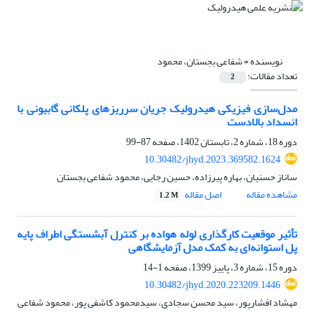
نویسنده =
شفاعی بجستان، محمود
تعداد مقالات:
2
مدل‌سازی فیزیکی هیدرولیک جریان سرریزهای پلکانی گابیونی با
انسداد بالادست
دوره 18، شماره 2، تابستان 1402، صفحه
87-99
10.30482/jhyd.2023.369582.1624
ساناز حسنیان، بهاره پیرزاده، حسین رجایی، محمود شفاعی بجستان
مشاهده مقاله
اصل مقاله
1.2 M
تأثیر موقعیت کارگذاری لوله هواده بر کنترل آبشستگی اطراف پایه
پل استوانه‌ای به کمک مدل آزمایشگاهی
دوره 15، شماره 3، پاییز 1399، صفحه
1-14
10.30482/jhyd.2020.223209.1446
مهشاد افشارپور، سید محسن سجادی، سیدمحمود کاشفی پور، محمود شفاعی