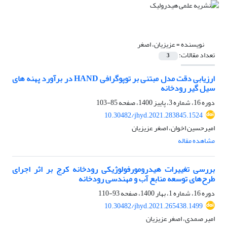
نویسنده =
عزیزیان، اصغر
تعداد مقالات:
3
ارزیابی دقت مدل مبتنی بر توپوگرافی HAND در برآورد پهنه های
سیل گیر رودخانه
دوره 16، شماره 3، پاییز 1400، صفحه
85-103
10.30482/jhyd.2021.283845.1524
امیرحسین اخوان، اصغر عزیزیان
مشاهده مقاله
بررسی تغییرات هیدرومورفولوژیکی رودخانه کرج بر اثر اجرای
طرح‌های توسعه منابع آب و مهندسی رودخانه
دوره 16، شماره 1، بهار 1400، صفحه
93-110
10.30482/jhyd.2021.265438.1499
امیر صمدی، اصغر عزیزیان