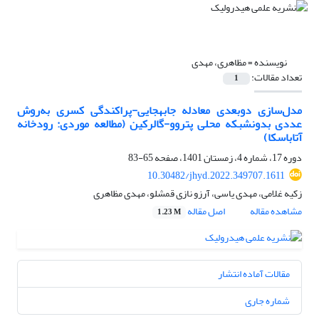
نویسنده =
مظاهری، مهدی
تعداد مقالات:
1
مدل‌سازی دو‌بعدی معادله جابه‎جایی-پراکندگی کسری به‌روش
عددی بدون‎شبکه محلی پتروو-گالرکین (مطالعه موردی: رودخانه
آتاباسکا)
دوره 17، شماره 4، زمستان 1401، صفحه
65-83
10.30482/jhyd.2022.349707.1611
زکیه غلامی، مهدی یاسی، آرزو نازی قمشلو، مهدی مظاهری
مشاهده مقاله
اصل مقاله
1.23 M
مقالات آماده انتشار
شماره جاری