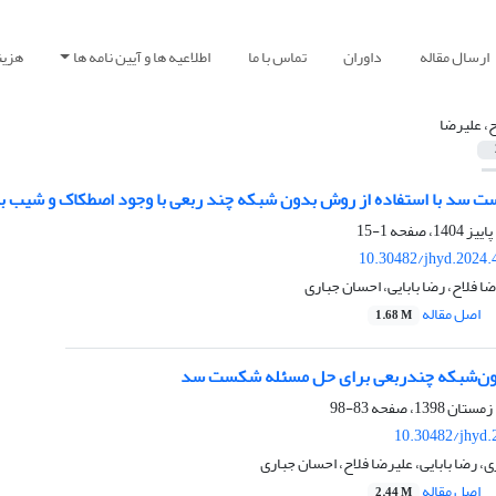
ارسال مقاله
داوران
تماس با ما
اطلاعیه ها و آیین نامه ها
هزین
ح، علیرضا
سد با استفاده از روش بدون شبکه چند ربعی با وجود اصطکاک و شیب ب
1-15
10.30482/jhyd.2024.
 فلاح، رضا بابایی، احسان جباری
اصل مقاله
1.68 M
ن‌شبکه چندربعی برای حل مسئله شکست سد
83-98
10.30482/jhyd.
، رضا بابایی، علیرضا فلاح، احسان جباری
اصل مقاله
2.44 M