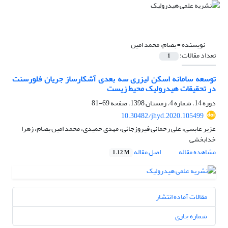
نویسنده =
بصام، محمد امین
تعداد مقالات:
1
توسعه سامانه اسکن لیزری سه بعدی آشکارساز جریان فلورسنت
در تحقیقات هیدرولیک محیط زیست
دوره 14، شماره 4، زمستان 1398، صفحه
69-81
10.30482/jhyd.2020.105499
عزیر عابسی، علی رحمانی فیروزجائی، مهدی حمیدی، محمد امین بصام، زهرا
خدابخشی
مشاهده مقاله
اصل مقاله
1.12 M
مقالات آماده انتشار
شماره جاری