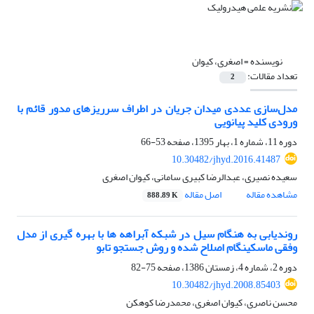
نویسنده =
اصغری، کیوان
تعداد مقالات:
2
مدل‌سازی عددی میدان جریان در اطراف سرریزهای مدور قائم با
ورودی کلید پیانویی
دوره 11، شماره 1، بهار 1395، صفحه
53-66
10.30482/jhyd.2016.41487
سعیده نصیری، عبدالرضا کبیری سامانی، کیوان اصغری
مشاهده مقاله
اصل مقاله
888.89 K
روندیابی به هنگام سیل در شبکه آبراهه ها با بهره گیری از مدل
وفقی ماسکینگام اصلاح شده و روش جستجو تابو
دوره 2، شماره 4، زمستان 1386، صفحه
75-82
10.30482/jhyd.2008.85403
محسن ناصری، کیوان اصغری، محمدرضا کوهکن