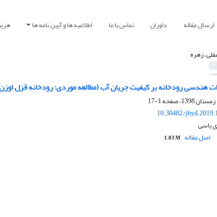
ارسال مقاله
داوران
تماس با ما
اطلاعیه ها و آیین نامه ها
هزین
مقلی، زهره
ت هندسی رودخانه بر کیفیت جریان آب (مطالعه موردی: رودخانه قزل‏‏ اوزن
1-17
10.30482/jhyd.2019.
ی یاسی
اصل مقاله
1.03 M