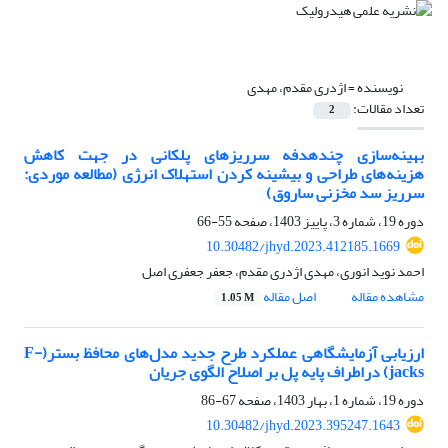
نویسنده =
اژدری مقدم، مهدی
تعداد مقالات:
2
بهینه‌سازی چندهدفه سرریزهای پلکانی در جهت کاهش
هزینه‌های طراحی و بیشینه کردن استهلاک انرژی (مطالعه موردی:
سرریز سد مخزنی ساروق)
دوره 19، شماره 3، پاییز 1403، صفحه
55-66
10.30482/jhyd.2023.412185.1669
احمد نوید انوری، مهدی اژدری مقدم، جعفر جعفری اصل
مشاهده مقاله
اصل مقاله
1.05 M
ارزیابی آزمایشگاهی عملکرد طرح جدید مدل‌های محافظ بستر(F-
jacks) دراطراف پایه پل بر اصلاح الگوی جریان
دوره 19، شماره 1، بهار 1403، صفحه
67-86
10.30482/jhyd.2023.395247.1643