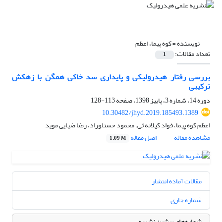
نویسنده =
کوه پیما، اعظم
تعداد مقالات:
1
بررسی رفتار هیدرولیکی و پایداری سد خاکی همگن با زهکش
ترکیبی
دوره 14، شماره 3، پاییز 1398، صفحه
113-128
10.30482/jhyd.2019.185493.1389
اعظم کوه پیما، فواد کیلانه ئی، محمود حسنلوراد، رضا ضیایی موید
مشاهده مقاله
اصل مقاله
1.09 M
مقالات آماده انتشار
شماره جاری
شماره‌های پیشین نشریه