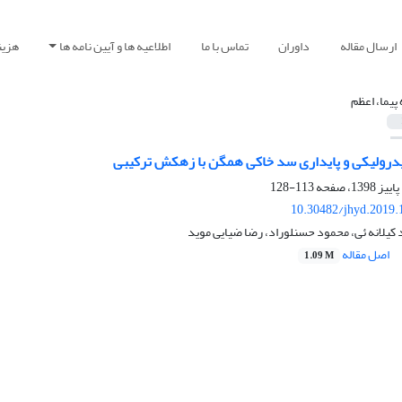
ارسال مقاله
داوران
تماس با ما
اطلاعیه ها و آیین نامه ها
هزین
 پیما، اعظم
درولیکی و پایداری سد خاکی همگن با زهکش ترکیبی
113-128
10.30482/jhyd.2019.
د کیلانه ئی، محمود حسنلوراد، رضا ضیایی موید
اصل مقاله
1.09 M