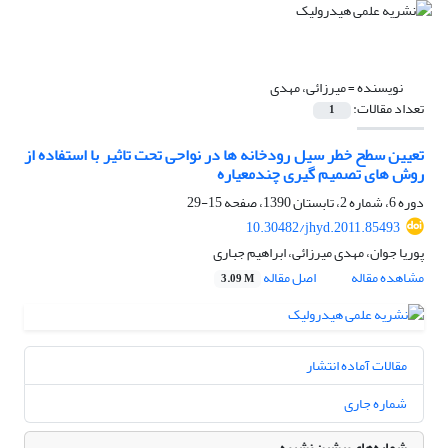
نویسنده =
میرزائی، مهدی
تعداد مقالات:
1
تعیین سطح خطر سیل رودخانه ها در نواحی تحت تاثیر با استفاده از
روش های تصمیم گیری چندمعیاره
دوره 6، شماره 2، تابستان 1390، صفحه
15-29
10.30482/jhyd.2011.85493
پوریا جوان، مهدی میرزائی، ابراهیم جباری
مشاهده مقاله
اصل مقاله
3.09 M
مقالات آماده انتشار
شماره جاری
شماره‌های پیشین نشریه