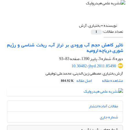
نویسنده =
بختیاری، آرش
تعداد مقالات:
1
تاثیر کاهش حجم آب ورودی بر تراز آب، ریخت شناسی و رژیم
شوری دریاچه ارومیه
دوره 6، شماره 3، پاییز 1390، صفحه
83-93
10.30482/jhyd.2011.85490
آرش بختیاری، مصطفی زین الدینی، محمدعلی توفیقی
مشاهده مقاله
اصل مقاله
804.92 K
مقالات آماده انتشار
شماره جاری
شماره‌های پیشین نشریه