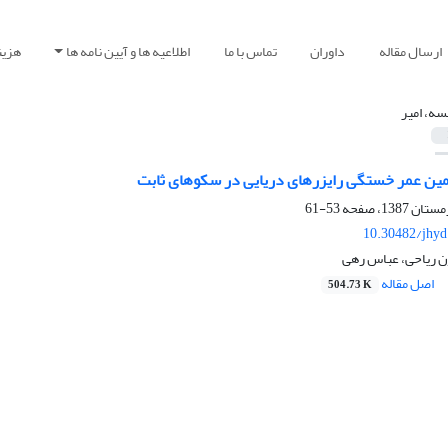
ارسال مقاله
داوران
تماس با ما
اطلاعیه ها و آیین نامه ها
هزین
سه، امیر
ین عمر خستگی رایزرهای دریایی در سکوهای ثابت
53-61
10.30482/jhyd
ون ریاحی، عباس رهی
اصل مقاله
504.73 K