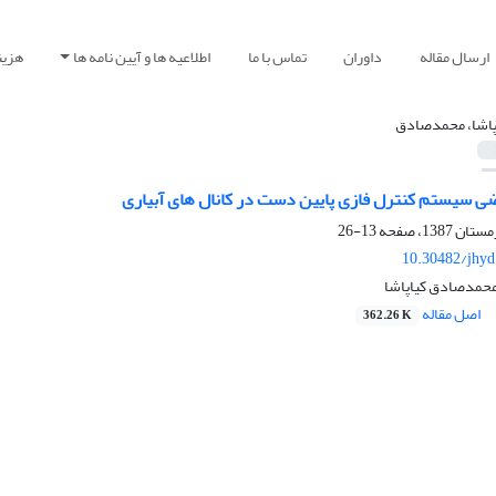
ارسال مقاله
داوران
تماس با ما
اطلاعیه ها و آیین نامه ها
هزین
پاشا، محمدصادق
ی سیستم کنترل فازی پایین دست در کانال های آبیاری
13-26
10.30482/jhyd
محمدصادق کیاپاشا
اصل مقاله
362.26 K