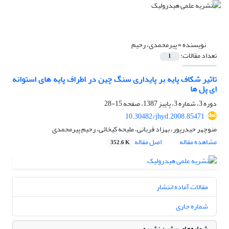
نویسنده =
پیرمحمدی، رحیم
تعداد مقالات:
1
تاثیر شکاف پایه بر پایداری سنگ چین در اطراف پایه های استوانه
ای پل ها
دوره 3، شماره 3، پاییز 1387، صفحه
15-28
10.30482/jhyd.2008.85471
منوچهر حیدرپور، بهزاد قربانی، ملیحه کیخائی، رحیم پیرمحمدی
مشاهده مقاله
اصل مقاله
352.6 K
مقالات آماده انتشار
شماره جاری
شماره‌های پیشین نشریه