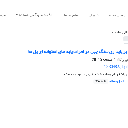
ارسال مقاله
داوران
تماس با ما
اطلاعیه ها و آیین نامه ها
هزین
ائی، ملیحه
 بر پایداری سنگ چین در اطراف پایه های استوانه ای پل ها
15-28
10.30482/jhyd
هزاد قربانی، ملیحه کیخائی، رحیم پیرمحمدی
اصل مقاله
352.6 K