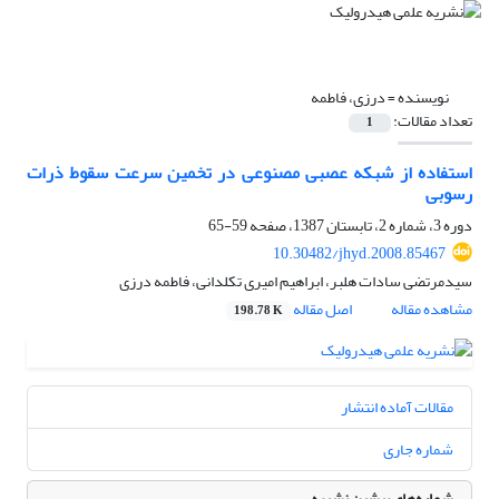
نویسنده =
درزی، فاطمه
تعداد مقالات:
1
استفاده از شبکه عصبی مصنوعی در تخمین سرعت سقوط ذرات
رسوبی
دوره 3، شماره 2، تابستان 1387، صفحه
59-65
10.30482/jhyd.2008.85467
سیدمرتضی سادات هلبر، ابراهیم امیری تکلدانی، فاطمه درزی
مشاهده مقاله
اصل مقاله
198.78 K
مقالات آماده انتشار
شماره جاری
شماره‌های پیشین نشریه