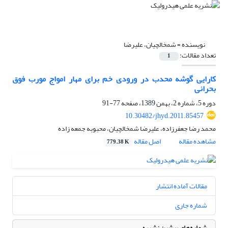
نویسنده =
شمخالچیان، علیرضا
تعداد مقالات:
1
کارایی گوشه محدب در ورودی خم برای مهار امواج مورب فوق
بحرانی
دوره 5، شماره 2، بهمن 1389، صفحه
77-91
10.30482/jhyd.2011.85457
محمد رضا جعفرزاده، علیرضا شمخالچیان، محبوبه جمعه زاده
مشاهده مقاله
اصل مقاله
779.38 K
مقالات آماده انتشار
شماره جاری
شماره‌های پیشین نشریه