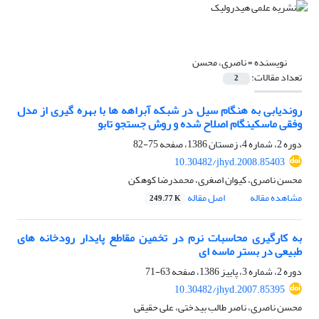
نویسنده =
ناصری، محسن
تعداد مقالات:
2
روندیابی به هنگام سیل در شبکه آبراهه ها با بهره گیری از مدل
وفقی ماسکینگام اصلاح شده و روش جستجو تابو
دوره 2، شماره 4، زمستان 1386، صفحه
75-82
10.30482/jhyd.2008.85403
محسن ناصری، کیوان اصغری، محمدرضا کوهکن
مشاهده مقاله
اصل مقاله
249.77 K
به کارگیری محاسبات نرم در تخمین مقاطع پایدار رودخانه های
طبیعی در بستر ماسه ای
دوره 2، شماره 3، پاییز 1386، صفحه
63-71
10.30482/jhyd.2007.85395
محسن ناصری، ناصر طالب بیدختی، علی حقیقی