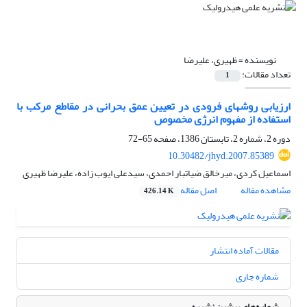
نویسنده =
ظهیری، علیرضا
تعداد مقالات:
1
ارزیابی روشهای فرودی در تعیین عمق بحرانی در مقاطع مرکب با
استفاده از مفهوم انرژی مخصوص
دوره 2، شماره 2، تابستان 1386، صفحه
65-72
10.30482/jhyd.2007.85389
اسماعیل کردی، میرخالق ضیاتبار احمدی، سیدعلی ایوب زاده، علیرضا ظهیری
مشاهده مقاله
اصل مقاله
426.14 K
مقالات آماده انتشار
شماره جاری
شماره‌های پیشین نشریه