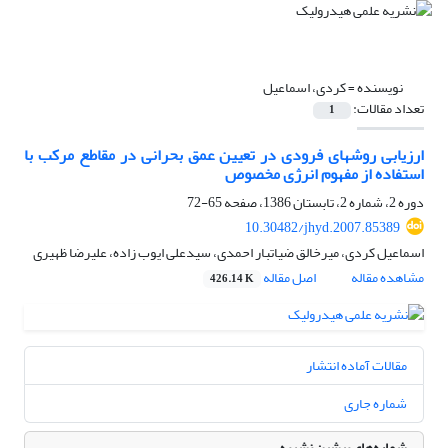
نویسنده =
کردی، اسماعیل
تعداد مقالات:
1
ارزیابی روشهای فرودی در تعیین عمق بحرانی در مقاطع مرکب با
استفاده از مفهوم انرژی مخصوص
دوره 2، شماره 2، تابستان 1386، صفحه
65-72
10.30482/jhyd.2007.85389
اسماعیل کردی، میرخالق ضیاتبار احمدی، سیدعلی ایوب زاده، علیرضا ظهیری
مشاهده مقاله
اصل مقاله
426.14 K
مقالات آماده انتشار
شماره جاری
شماره‌های پیشین نشریه