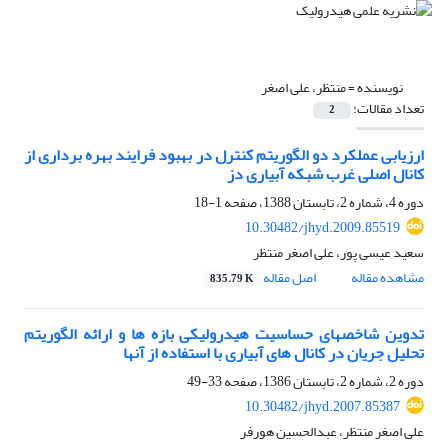
نویسنده =
منتظر، علی اصغر
تعداد مقالات:
2
ارزیابی عملکرد دو الگوریتم کنترل در بهبود فرایند بهره برداری از
کانال اصلی غرب شبکه آبیاری دز
دوره 4، شماره 2، تابستان 1388، صفحه
1-18
10.30482/jhyd.2009.85519
سعید عیسی پور، علی اصغر منتظر
مشاهده مقاله
اصل مقاله
835.79 K
تدوین شاخصهای حساسیت هیدرولیکی بازه ها و ارائه الگوریتم
تحلیل جریان در کانال های آبیاری با استفاده از آنها
دوره 2، شماره 2، تابستان 1386، صفحه
33-49
10.30482/jhyd.2007.85387
علی اصغر منتظر، عبدالحسین هورفر