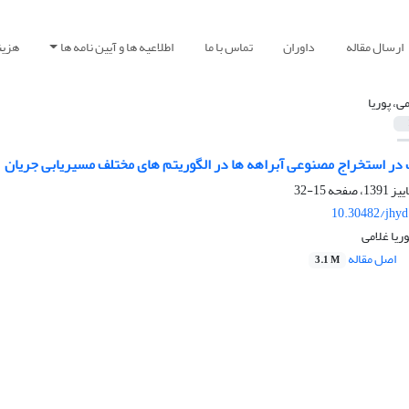
ارسال مقاله
داوران
تماس با ما
اطلاعیه ها و آیین نامه ها
هزین
ی، پوریا
در استخراج مصنوعی آبراهه ها در الگوریتم های مختلف مسیریابی جریان
15-32
10.30482/jhyd
یا غلامی
اصل مقاله
3.1 M