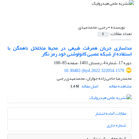
نویسنده =
رجبی، محمدمهدی
تعداد مقالات:
1
مدلسازی جریان همرفت طبیعی در محیط متخلخل ناهمگن با
استفاده از شبکه عصبی کانولوشنی خود رمز نگار
دوره 17، شماره 4، زمستان 1401، صفحه
85-100
10.30482/jhyd.2022.322054.1579
محمدرضا حاجی زاده جواران، محمدمهدی رجبی
مشاهده مقاله
اصل مقاله
1.4 M
مقالات آماده انتشار
شماره جاری
شماره‌های پیشین نشریه