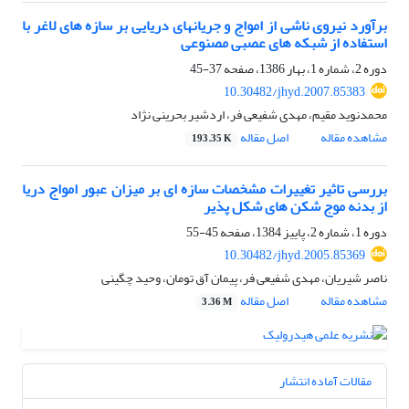
برآورد نیروی ناشی از امواج و جریانهای دریایی بر سازه های لاغر با
استفاده از شبکه های عصبی مصنوعی
دوره 2، شماره 1، بهار 1386، صفحه
37-45
10.30482/jhyd.2007.85383
محمدنوید مقیم، مهدی شفیعی فر، اردشیر بحرینی نژاد
مشاهده مقاله
اصل مقاله
193.35 K
بررسی تاثیر تغییرات مشخصات سازه ای بر میزان عبور امواج دریا
از بدنه موج شکن های شکل پذیر
دوره 1، شماره 2، پاییز 1384، صفحه
45-55
10.30482/jhyd.2005.85369
ناصر شیریان، مهدی شفیعی فر، پیمان آق تومان، وحید چگینی
مشاهده مقاله
اصل مقاله
3.36 M
مقالات آماده انتشار