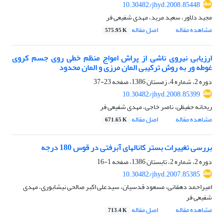
10.30482/jhyd.2008.85448
مجید دلاور، سعید مرید، مهدی شفیعی فر
مشاهده مقاله
اصل مقاله
575.95 K
ارزیابی نیروی ناشی از پراش امواج منظم خطی روی جسم کروی
غوطه ور به روش ترکیبی المان مرزی و المان محدود
دوره 2، شماره 4، زمستان 1386، صفحه
23-37
10.30482/jhyd.2008.85399
ریحانه حفیظی، ناصر خاجی، مهدی شفیعی فر
مشاهده مقاله
اصل مقاله
671.65 K
بررسی تغییرات بستر کانالهای آبرفتی در قوس 180 درجه
دوره 2، شماره 2، تابستان 1386، صفحه
1-16
10.30482/jhyd.2007.85385
امیراحمد دهقانی، مسعود قدسیان، سیدعلی اکبر صالحی نیشابوری، مهدی
شفیعی فر
مشاهده مقاله
اصل مقاله
713.4 K