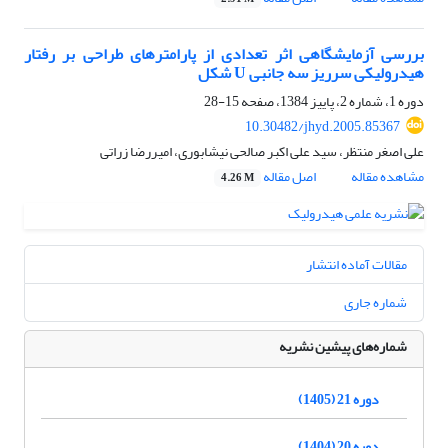
بررسی آزمایشگاهی اثر تعدادی از پارامترهای طراحی بر رفتار
هیدرولیکی سرریز سه جانبی U شکل
دوره 1، شماره 2، پاییز 1384، صفحه
15-28
10.30482/jhyd.2005.85367
علی اصغر منتظر، سید علی اکبر صالحی نیشابوری، امیررضا زراتی
مشاهده مقاله
اصل مقاله
4.26 M
مقالات آماده انتشار
شماره جاری
شماره‌های پیشین نشریه
دوره 21 (1405)
دوره 20 (1404)