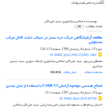
نویسنده =
صالحی نیشابوری، سید علی اکبر
تعداد مقالات:
10
مطالعه آزمایشگاهی حرکت ذره بستر در سیلاب دشت کانال مرکب
مستطیلی
دوره 15، شماره 4، زمستان 1399، صفحه
113-124
10.30482/jhyd.2020.252605.1482
مصطفی نبی پور، سید علی اکبر صالحی نیشابوری، فرهاد سوری، سید حسین
مهاجری
مشاهده مقاله
اصل مقاله
830.09 K
اصلاح هندسی حوضچه آرامش USBR VI با استفاده از مدل عددی
دوره 13، شماره 4، زمستان 1397، صفحه
1-15
10.30482/jhyd.2019.82704
احسان بهنام طلب، مسعود قدسیان، امیررضا زراتی، سید علی اکبر صالحی