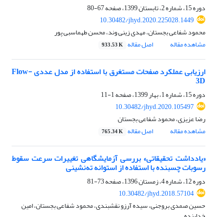
دوره 15، شماره 2، تابستان 1399، صفحه
67-80
10.30482/jhyd.2020.225028.1449
محمود شفاعی بجستان، مهدی زینی وند، محسن طهماسبی پور
مشاهده مقاله
اصل مقاله
933.53 K
ارزیابی عملکرد صفحات مستغرق با استفاده از مدل عددی Flow-
3D
دوره 15، شماره 1، بهار 1399، صفحه
1-11
10.30482/jhyd.2020.105497
رضا عزیزی، محمود شفاعی بجستان
مشاهده مقاله
اصل مقاله
765.34 K
«یادداشت تحقیقاتی» بررسی آزمایشگاهی تغییرات سرعت سقوط
رسوبات چسبنده با استفاده از استوانه ته‌نشینی
دوره 12، شماره 4، زمستان 1396، صفحه
73-81
10.30482/jhyd.2018.57104
حسین صمدی بروجنی، سیده آرزو نقشبندی، محمود شفاعی بجستان، امین
خدابنده