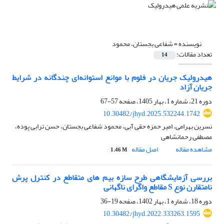
نویسنده =
شفاعی بجستان، محمود
تعداد مقالات:
14
هیدرولیک جریان در فلوم با موانع استوانه‌ای چندگانه در شرایط
جریان آزاد
دوره 21، شماره 1، بهار 1405، صفحه
57-67
10.30482/jhyd.2025.532244.1742
نسرین بهرامی، امیر حمزه حقی آبی، محمود شفاعی بجستان، حسن ترابی پوده،
مصطفی رحمانشاهی
مشاهده مقاله
اصل مقاله
1.46 M
بررسی آزمایشگاهی طرح سازه بیم های متقاطع در کنترل پرش
نامتقارن نوع S مقاطع واگرای ناگهانی
دوره 18، شماره 1، بهار 1402، صفحه
19-36
10.30482/jhyd.2022.333263.1595