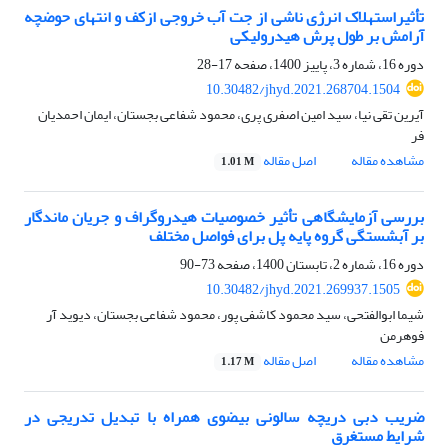
تأثیراستهلاک انرژی ناشی از جت آب خروجی ازکف و انتهای حوضچه
آرامش بر طول پرش هیدرولیکی
دوره 16، شماره 3، پاییز 1400، صفحه
17-28
10.30482/jhyd.2021.268704.1504
آیرین تقی نیا، سید امین اصفری پری، محمود شفاعی بجستان، ایمان احمدیان
فر
مشاهده مقاله
اصل مقاله
1.01 M
بررسی آزمایشگاهی تأثیر خصوصیات هیدروگراف و جریان ماندگار
بر آبشستگی گروه پایه پل برای فواصل مختلف
دوره 16، شماره 2، تابستان 1400، صفحه
73-90
10.30482/jhyd.2021.269937.1505
شیما ابوالفتحی، سید محمود کاشفی پور، محمود شفاعی بجستان، دیوید آر
فوهرمن
مشاهده مقاله
اصل مقاله
1.17 M
ضریب دبی دریچه سالونی بیضوی همراه با تبدیل تدریجی در
شرایط مستغرق