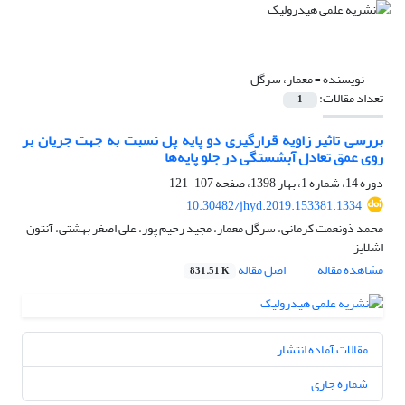
نویسنده =
معمار، سرگل
تعداد مقالات:
1
بررسی تاثیر زاویه قرارگیری دو پایه پل نسبت به جهت جریان بر
روی عمق تعادل آبشستگی در جلو پایه‌ها
دوره 14، شماره 1، بهار 1398، صفحه
107-121
10.30482/jhyd.2019.153381.1334
محمد ذونعمت کرمانی، سرگل معمار، مجید رحیم پور، علی اصغر بهشتی، آنتون
اشلایز
مشاهده مقاله
اصل مقاله
831.51 K
مقالات آماده انتشار
شماره جاری