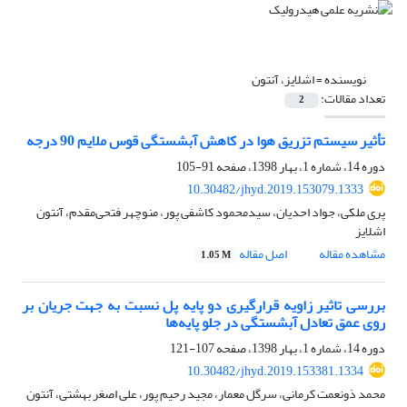
نویسنده =
اشلایز، آنتون
تعداد مقالات:
2
تأثیر سیستم تزریق هوا در کاهش آبشستگی قوس ملایم 90 درجه
دوره 14، شماره 1، بهار 1398، صفحه
91-105
10.30482/jhyd.2019.153079.1333
پری ملکی، جواد احدیان، سیدمحمود کاشفی پور، منوچهر فتحی‌مقدم، آنتون
اشلایز
مشاهده مقاله
اصل مقاله
1.05 M
بررسی تاثیر زاویه قرارگیری دو پایه پل نسبت به جهت جریان بر
روی عمق تعادل آبشستگی در جلو پایه‌ها
دوره 14، شماره 1، بهار 1398، صفحه
107-121
10.30482/jhyd.2019.153381.1334
محمد ذونعمت کرمانی، سرگل معمار، مجید رحیم پور، علی اصغر بهشتی، آنتون