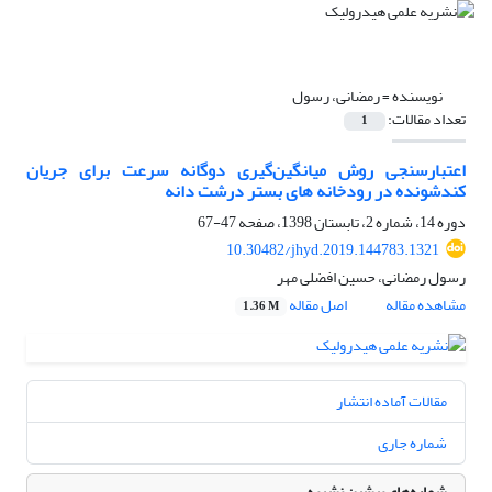
نویسنده =
رمضانی، رسول
تعداد مقالات:
1
اعتبارسنجی روش میانگین‌گیری دوگانه سرعت برای جریان
کندشونده در رودخانه‌ های بستر درشت دانه
دوره 14، شماره 2، تابستان 1398، صفحه
47-67
10.30482/jhyd.2019.144783.1321
رسول رمضانی، حسین افضلی مهر
مشاهده مقاله
اصل مقاله
1.36 M
مقالات آماده انتشار
شماره جاری
شماره‌های پیشین نشریه